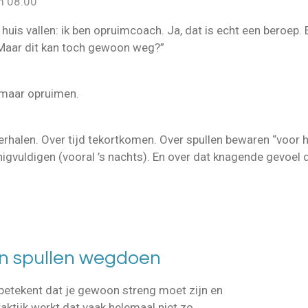
m 08:00
huis vallen: ik ben opruimcoach. Ja, dat is echt een beroep. 
“Maar dit kan toch gewoon weg?”
 maar opruimen.
verhalen. Over tijd tekortkomen. Over spullen bewaren “voor 
igvuldigen (vooral ’s nachts). En over dat knagende gevoel da
n spullen wegdoen
etekent dat je gewoon streng moet zijn en
ktijk werkt dat vaak helemaal niet zo.