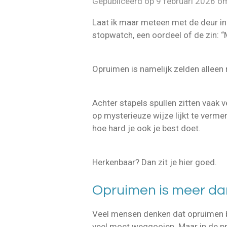
Gepubliceerd op 9 februari 2026 o
Laat ik maar meteen met de deur in 
stopwatch, een oordeel of de zin: 
Opruimen is namelijk zelden alleen
Achter stapels spullen zitten vaak 
op mysterieuze wijze lijkt te vermen
hoe hard je ook je best doet.
Herkenbaar? Dan zit je hier goed.
Opruimen is meer da
Veel mensen denken dat opruimen b
veel moet weggooien. Maar in de pra