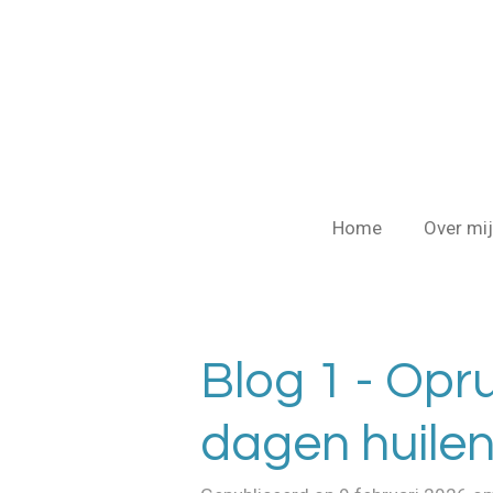
Ga
direct
naar
de
hoofdinhoud
Home
Over mij
Blog 1 - Opr
dagen huilen