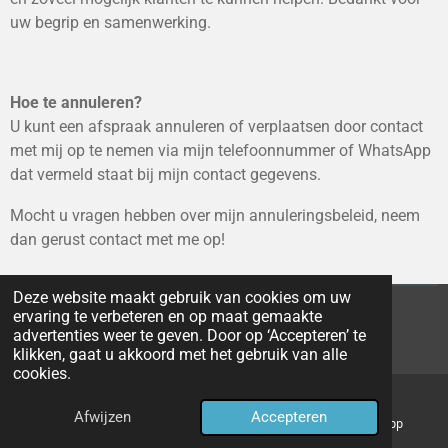
uw begrip en samenwerking.
Hoe te annuleren?
U kunt een afspraak annuleren of verplaatsen door contact
met mij op te nemen via mijn telefoonnummer of WhatsApp
dat vermeld staat bij mijn contact gegevens.
Mocht u vragen hebben over mijn annuleringsbeleid, neem
dan gerust contact met me op!
Deze website maakt gebruik van cookies om uw
ervaring te verbeteren en op maat gemaakte
© 2024 - 2026 Skon opgeruimd
advertenties weer te geven. Door op ‘Accepteren’ te
Powered by
JouwWeb
klikken, gaat u akkoord met het gebruik van alle
cookies.
Afwijzen
Accepteren
E-mailadres
Telefoonnummer
WhatsApp